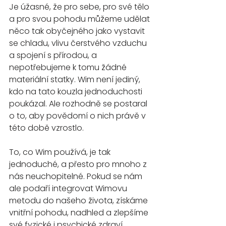
Je úžasné, že pro sebe, pro své tělo 
a pro svou pohodu můžeme udělat 
něco tak obyčejného jako vystavit 
se chladu, vlivu čerstvého vzduchu 
a spojení s přírodou, a 
nepotřebujeme k tomu žádné 
materiální statky. Wim není jediný, 
kdo na tato kouzla jednoduchosti 
poukázal. Ale rozhodně se postaral 
o to, aby povědomí o nich právě v 
této době vzrostlo.
To, co Wim používá, je tak 
jednoduché, a přesto pro mnoho z 
nás neuchopitelné. Pokud se nám 
ale podaří integrovat Wimovu 
metodu do našeho života, získáme 
vnitřní pohodu, nadhled a zlepšíme 
své fyzické i psychické zdraví.