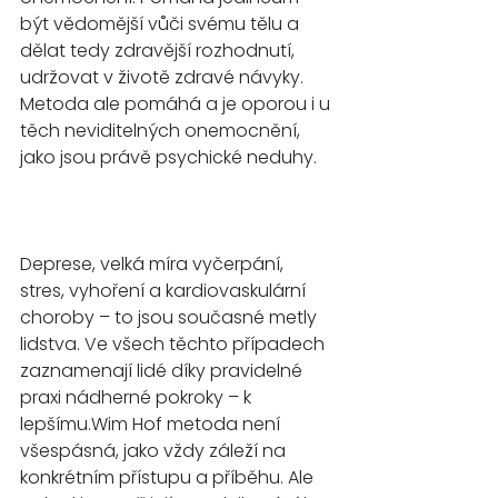
být vědomější vůči svému tělu a 
dělat tedy zdravější rozhodnutí, 
udržovat v životě zdravé návyky. 
Metoda ale pomáhá a je oporou i u 
těch neviditelných onemocnění, 
jako jsou právě psychické neduhy.
Deprese, velká míra vyčerpání, 
stres, vyhoření a kardiovaskulární 
choroby – to jsou současné metly 
lidstva. Ve všech těchto případech 
zaznamenají lidé díky pravidelné 
praxi nádherné pokroky – k 
lepšímu.Wim Hof metoda není 
všespásná, jako vždy záleží na 
konkrétním přístupu a příběhu. Ale 