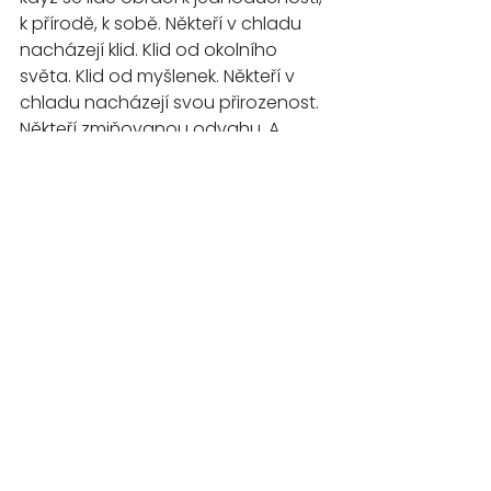
k přírodě, k sobě. Někteří v chladu 
nacházejí klid. Klid od okolního 
světa. Klid od myšlenek. Někteří v 
chladu nacházejí svou přirozenost. 
Někteří zmiňovanou odvahu. A 
někteří zranitelnost.
Co člověk, to příběh. Techniky jsou 
stejné. Každý si ale metodu uchopí 
a praktikuje po svém. Každý díky ní 
získá to, co bylo jeho záměrem. 
Dlouhodobým i krátkodobým. A při 
pravidelné praxi často získávají i 
další dárky a odměny. Pokud 
nepoleví. Tak jako já. A půjdou dál 
za tím, kam je srdce táhne. Přál 
bych nám mnohem více lidí, kteří se 
neřídí jen hlavou, ale i srdcem.