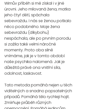
Wimův příběh si mě získal i v jiné 
úrovni. Jeho milovaná žena, matka 
jeho čtyř dětí, spáchala 
sebevraždu. I nás se ženou potkalo 
něco podobného. Moje žena 
sebevraždu (díkybohu) 
nespáchala, ale po prvním porodu 
si zažila také velmi náročné 
momenty. Proto oba silně 
vnímáme, jak je v tomto období 
naše psychika nalomená. Jak je 
důležitá právě ona vnitřní síla, 
odolnost, laskavost.
Tato metoda pomáhá nejen u těch 
viditelných a snadno popsatelných 
případů. Pomáhá tělo rychleji hojit. 
Zmírňuje průběh různých 
onemocnění. Pomáhá jedincům 