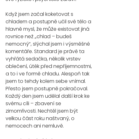
Když jsem začal koketovat s 
chladem a postupně učil své tělo a 
hlavně mysl, že může existovat jiná 
rovnice než „chlad – budeš 
nemocný“, slýchal jsem i výsměšné 
komentáře. Standard je právě ta 
vyhřátá sedačka, několik vrstev 
oblečení, útěk před nepříjemnostmi, 
a to i ve formě chladu. Alespoň tak 
jsem to tehdy kolem sebe vnímal. 
Přesto jsem postupně pokračoval. 
Každý den jsem udělal další krok ke 
svému cíli – zbavení se 
zimomřivosti. Nechtěl jsem být 
velkou část roku naštvaný, o 
nemocech ani nemluvě.