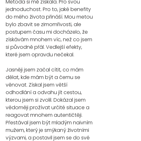
Metoda si mě získala. Pro svou 
jednoduchost. Pro to, jaké benefity 
do mého života přináší. Mou metou 
bylo zbavit se zimomřivosti, ale 
postupem času mi docházelo, že 
získávám mnohem víc, než co jsem 
si původně přál. Vedlejší efekty, 
které jsem opravdu nečekal.
Jasněji jsem začal cítit, co mám 
dělat, kde mám být a čemu se 
věnovat. Získal jsem větší 
odhodlání a odvahu jít cestou, 
kterou jsem si zvolil. Dokázal jsem 
vědoměji prožívat určité situace a 
reagovat mnohem autentičtěji. 
Přestával jsem být mladým naivním 
mužem, který je smýkaný životními 
výzvami, a postavil jsem se do své 