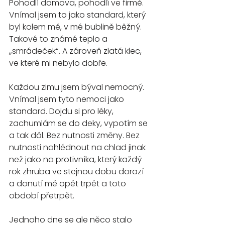
Pohodlí domova, pohodlí ve firmě. 
Vnímal jsem to jako standard, který 
byl kolem mě, v mé bublině běžný. 
Takové to známé teplo a 
„smrádeček“. A zároveň zlatá klec, 
ve které mi nebylo dobře.
Každou zimu jsem býval nemocný. 
Vnímal jsem tyto nemoci jako 
standard. Dojdu si pro léky, 
zachumlám se do deky, vypotím se 
a tak dál. Bez nutnosti změny. Bez 
nutnosti nahlédnout na chlad jinak 
než jako na protivníka, který každý 
rok zhruba ve stejnou dobu dorazí 
a donutí mě opět trpět a toto 
období přetrpět.
Jednoho dne se ale něco stalo 