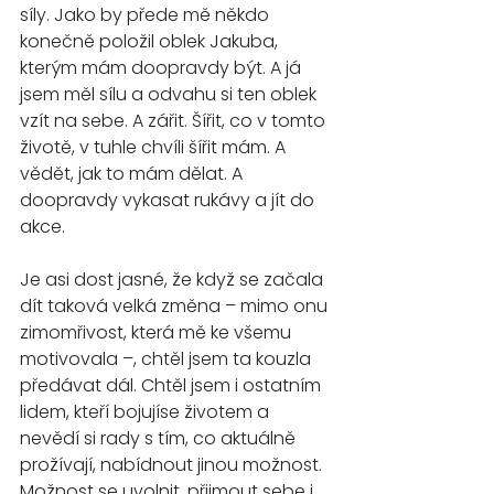
síly. Jako by přede mě někdo 
konečně položil oblek Jakuba, 
kterým mám doopravdy být. A já 
jsem měl sílu a odvahu si ten oblek 
vzít na sebe. A zářit. Šířit, co v tomto 
životě, v tuhle chvíli šířit mám. A 
vědět, jak to mám dělat. A 
doopravdy vykasat rukávy a jít do 
akce.
Je asi dost jasné, že když se začala 
dít taková velká změna – mimo onu 
zimomřivost, která mě ke všemu 
motivovala –, chtěl jsem ta kouzla 
předávat dál. Chtěl jsem i ostatním 
lidem, kteří bojujíse životem a 
nevědí si rady s tím, co aktuálně 
prožívají, nabídnout jinou možnost. 
Možnost se uvolnit, přijmout sebe i 