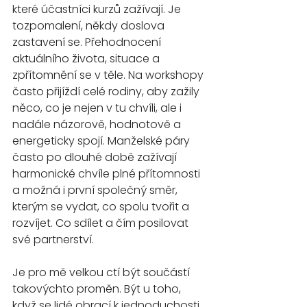
které účastníci kurzů zažívají. Je 
tozpomalení, někdy doslova 
zastavení se. Přehodnocení 
aktuálního života, situace a 
zpřítomnění se v těle. Na workshopy 
často přijíždí celé rodiny, aby zažily 
něco, co je nejen v tu chvíli, ale i 
nadále názorově, hodnotově a 
energeticky spojí. Manželské páry 
často po dlouhé době zažívají 
harmonické chvíle plné přítomnosti 
a možná i první společný směr, 
kterým se vydat, co spolu tvořit a 
rozvíjet. Co sdílet a čím posilovat 
své partnerství.
Je pro mě velkou ctí být součástí 
takovýchto proměn. Být u toho, 
když se lidé obrací k jednoduchosti, 