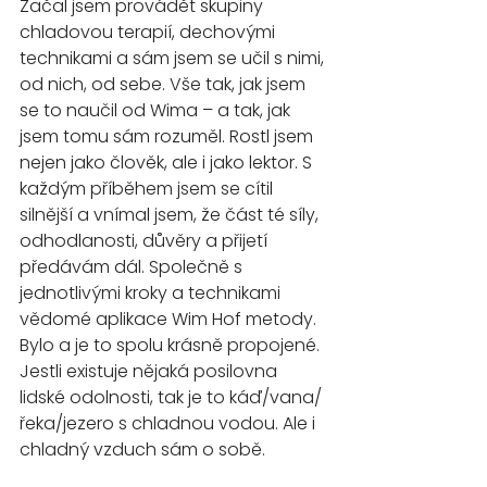
Začal jsem provádět skupiny 
chladovou terapií, dechovými 
technikami a sám jsem se učil s nimi, 
od nich, od sebe. Vše tak, jak jsem 
se to naučil od Wima – a tak, jak 
jsem tomu sám rozuměl. Rostl jsem 
nejen jako člověk, ale i jako lektor. S 
každým příběhem jsem se cítil 
silnější a vnímal jsem, že část té síly, 
odhodlanosti, důvěry a přijetí 
předávám dál. Společně s 
jednotlivými kroky a technikami 
vědomé aplikace Wim Hof metody. 
Bylo a je to spolu krásně propojené. 
Jestli existuje nějaká posilovna 
lidské odolnosti, tak je to káď/vana/
řeka/jezero s chladnou vodou. Ale i 
chladný vzduch sám o sobě.