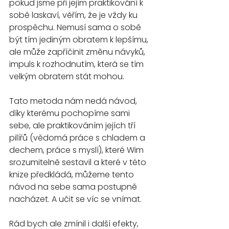
pokud jsme při jejím praktikování k 
sobě laskaví, věřím, že je vždy ku 
prospěchu. Nemusí sama o sobě 
být tím jediným obratem k lepšímu, 
ale může zapříčinit změnu návyků, 
impuls k rozhodnutím, která se tím 
velkým obratem stát mohou.
Tato metoda nám nedá návod, 
díky kterému pochopíme sami 
sebe, ale praktikováním jejích tří 
pilířů (vědomá práce s chladem a 
dechem, práce s myslí), které Wim 
srozumitelně sestavil a které v této 
knize předkládá, můžeme tento 
návod na sebe sama postupně 
nacházet. A učit se víc se vnímat.
Rád bych ale zmínil i další efekty, 