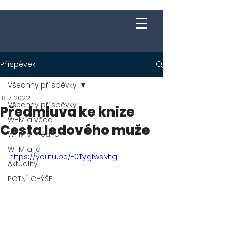
Jakub Chomát
Průvodce na cestě za spokojeností
Příspěvek
Všechny příspěvky
18. 7. 2022
Všechny příspěvky
Předmluva ke knize
WHM a věda
Cesta ledového muže
WHM v médiích
WHM a já
https://youtu.be/-0TygfwsMtg
Aktuality
POTNÍ CHÝŠE