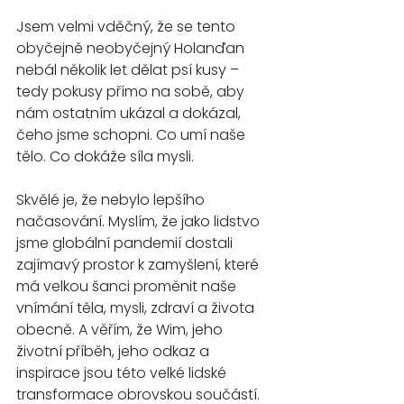
Jsem velmi vděčný, že se tento 
obyčejně neobyčejný Holanďan 
nebál několik let dělat psí kusy – 
tedy pokusy přímo na sobě, aby 
nám ostatním ukázal a dokázal, 
čeho jsme schopni. Co umí naše 
tělo. Co dokáže síla mysli.
Skvělé je, že nebylo lepšího 
načasování. Myslím, že jako lidstvo 
jsme globální pandemií dostali 
zajímavý prostor k zamyšlení, které 
má velkou šanci proměnit naše 
vnímání těla, mysli, zdraví a života 
obecně. A věřím, že Wim, jeho 
životní příběh, jeho odkaz a 
inspirace jsou této velké lidské 
transformace obrovskou součástí. 