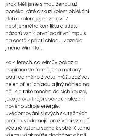
jinak. Měli jsme s mou ženou už 
poněkolikáté diskuzi kolem oblékání 
dětí a kolem jejich zdraví. Z 
nepříjemného konfliktu a střetu 
názorů vznikl první pozitivní impuls 
na cestě k přijetí chladu. Zaznělo 
jméno Wim Hof.
Po 4 letech, co Wimův odkaz a 
inspirace ve formě jeho metody 
patří do mého života, můžu zažívat 
nejen přijetí chladu a jiný náhled na 
něj. Ale také mnoho dalších kouzel, 
jako je kvalitnější spánek, nalezení 
nového zdroje energie, 
uvědomování si svých skutečných 
potřeb, vědomější prožívání vztahů 
včetně vztahu sama k sobě. K tomu 
všemu však může docházet až při 