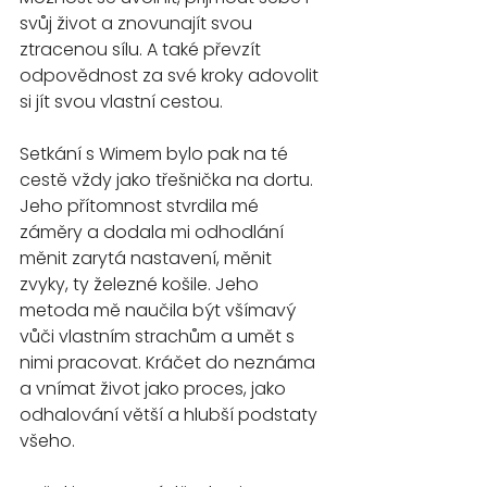
svůj život a znovunajít svou 
ztracenou sílu. A také převzít 
odpovědnost za své kroky adovolit 
si jít svou vlastní cestou.
Setkání s Wimem bylo pak na té 
cestě vždy jako třešnička na dortu. 
Jeho přítomnost stvrdila mé 
záměry a dodala mi odhodlání 
měnit zarytá nastavení, měnit 
zvyky, ty železné košile. Jeho 
metoda mě naučila být všímavý 
vůči vlastním strachům a umět s 
nimi pracovat. Kráčet do neznáma 
a vnímat život jako proces, jako 
odhalování větší a hlubší podstaty 
všeho.