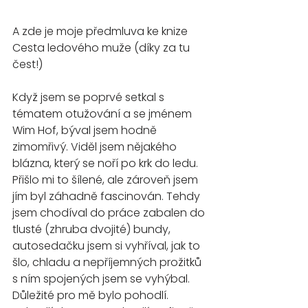
A zde je moje předmluva ke knize 
Cesta ledového muže (díky za tu 
čest!)
Když jsem se poprvé setkal s 
tématem otužování a se jménem 
Wim Hof, býval jsem hodně 
zimomřivý. Viděl jsem nějakého 
blázna, který se noří po krk do ledu. 
Přišlo mi to šílené, ale zároveň jsem 
jím byl záhadně fascinován. Tehdy 
jsem chodíval do práce zabalen do 
tlusté (zhruba dvojité) bundy, 
autosedačku jsem si vyhříval, jak to 
šlo, chladu a nepříjemných prožitků 
s ním spojených jsem se vyhýbal. 
Důležité pro mě bylo pohodlí. 