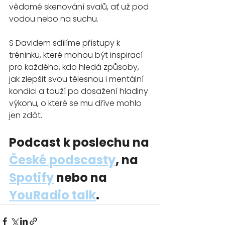
vědomé skenování svalů, ať už pod 
vodou nebo na suchu. 
S Davidem sdílíme přístupy k 
tréninku, které mohou být inspirací 
pro každého, kdo hledá způsoby, 
jak zlepšit svou tělesnou i mentální 
kondici a touží po dosažení hladiny 
výkonu, o které se mu dříve mohlo 
jen zdát.
Podcast k poslechu na 
České podscasty
, na 
Spotify
 nebo na 
YouRadio talk
.