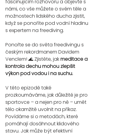
fascinujícím rozhovoru a objevte s 
námi, co vše můžete o svém těle a 
možnostech lidského ducha zjistit, 
když se ponoříte pod vodní hladinu 
s expertem na freediving.
Ponořte se do světa freedivingu s 
českým rekordmanem Davidem 
Venclem! 🌊 Zjistěte, jak 
meditace a 
kontrola dechu mohou zlepšit 
výkon pod vodou i na suchu.
V této epizodě také 
prozkoumáváme, jak důležité je pro 
sportovce – a nejen pro ně – umět 
tělo okamžitě uvolnit na příkaz. 
Povídáme si o metodách, které 
pomáhají dosáhnout klidového 
stavu. Jak může být efektivní 