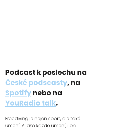
Podcast k poslechu na 
České podscasty
, na 
Spotify
 nebo na 
YouRadio talk
.
Freediving je nejen sport, ale také 
umění. A jako každé umění, i on 