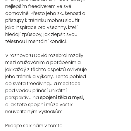
nejlepším freediverem ve své 
domovině. Přesto jeho zkušenosti a 
přístupy k tréninku mohou sloužit 
jako inspirace pro všechny, kteří 
hledají způsoby, jak zlepšit svou 
tělesnou i mentální kondici.
V rozhovoru David rozebral rozdíly 
mezi otužováním a potápěním a 
jak každý z těchto aspektů ovlivňuje 
jeho trénink a výkony. Tento pohled 
do světa freedivingu a meditace 
pod vodou přináší unikátní 
perspektivu na 
spojení těla a mysli, 
a jak toto spojení může vést k 
neuvěřitelným výsledkům.
Přidejte se k nám v tomto 