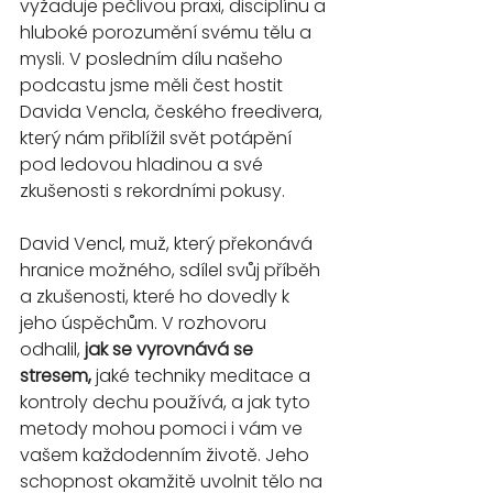
vyžaduje pečlivou praxi, disciplínu a 
hluboké porozumění svému tělu a 
mysli. V posledním dílu našeho 
podcastu jsme měli čest hostit 
Davida Vencla, českého freedivera, 
který nám přiblížil svět potápění 
pod ledovou hladinou a své 
zkušenosti s rekordními pokusy.
David Vencl, muž, který překonává 
hranice možného, sdílel svůj příběh 
a zkušenosti, které ho dovedly k 
jeho úspěchům. V rozhovoru 
odhalil, 
jak se vyrovnává se 
stresem, 
jaké techniky meditace a 
kontroly dechu používá, a jak tyto 
metody mohou pomoci i vám ve 
vašem každodenním životě. Jeho 
schopnost okamžitě uvolnit tělo na 