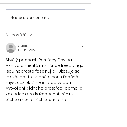
Napsat komentář...
Nový díl našeho
Prodýchejte s
podcastu O TOM -
zdraví, stěstí
Společně ke změně
novému já - 
Nejnovější
aneb jak podpora lidí
slovo ke kniz
Guest
určuje naše úspěchy
Stuarta San
05. 12. 2025
Skvělý podcast! Postřehy Davida 
Vencla o mentální stránce freedivingu 
jsou naprosto fascinující. Ukazuje se, 
jak zásadní je klidná a soustředěná 
mysl, což platí nejen pod vodou. 
Vytvoření klidného prostředí doma je 
základem pro každodenní trénink 
těchto mentálních technik. Pro 
každého, kdo hledá 
inspiraci pro 
vytvoření podobně inspirativního 
prostředí
, to může znamenat 
obrovský rozdíl v psychické přípravě.