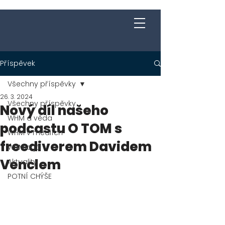
Jakub Chomát
Průvodce na cestě za spokojeností
Příspěvek
Všechny příspěvky
26. 3. 2024
Všechny příspěvky
Nový díl našeho
WHM a věda
podcastu O TOM s
WHM v médiích
freediverem Davidem
WHM a já
Venclem
Aktuality
POTNÍ CHÝŠE