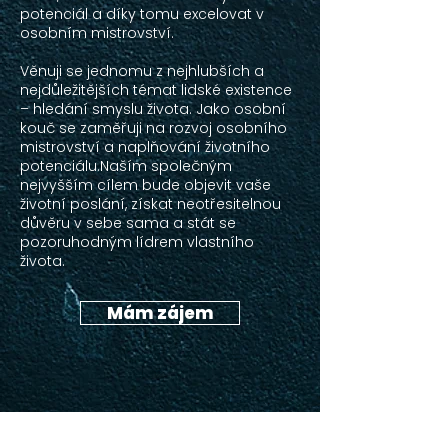
potenciál a díky tomu excelovat v
osobním mistrovství.
Věnuji se jednomu z nejhlubších a
nejdůležitějších témat lidské existence
– hledání smyslu života. Jako osobní
kouč se zaměřuji na rozvoj osobního
mistrovství a naplňování životního
potenciálu.Naším společným
nejvyšším cílem bude objevit vaše
životní poslání, získat neotřesitelnou
důvěru v sebe sama a stát se
pozoruhodným lídrem vlastního
života.
Mám zájem