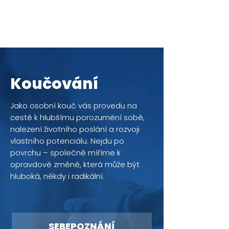
Jakub Chomát
Průvodce na cestě za spokojeností
Koučování
Jako osobní kouč vás provedu na
cestě k hlubšímu porozumění sobě,
nalezení životního poslání a rozvoji
vlastního potenciálu. Nejdu po
povrchu – společně míříme k
opravdové změně, která může být
hluboká, někdy i radikální.
SEBEPOZNÁNÍ