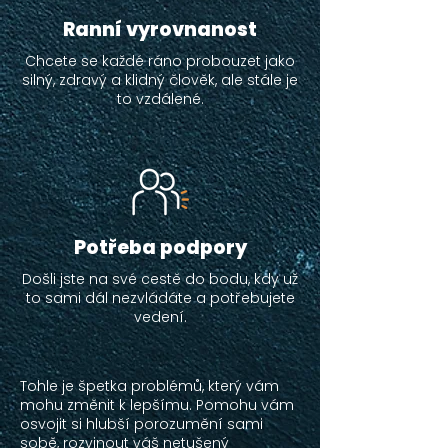
Ranní vyrovnanost
Chcete se každé ráno probouzet jako
silný, zdravý a klidný člověk, ale stále je
to vzdálené.
Potřeba podpory
Došli jste na své cestě do bodu, kdy už
to sami dál nezvládáte a potřebujete
vedení.
Tohle je špetka problémů, který vám
mohu změnit k lepšímu. Pomohu vám
osvojit si hlubší porozumění sami
sobě, rozvinout váš netušený