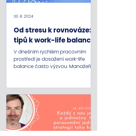
30. 8. 2024
Od stresu k rovnováze: 5
tipů k work-life balance
V dnešním rychlém pracovním
prostředí je dosažení work-life
balance často výzvou. Manažeři,
podnikatelé a zaměstnanci se
setkávají s...