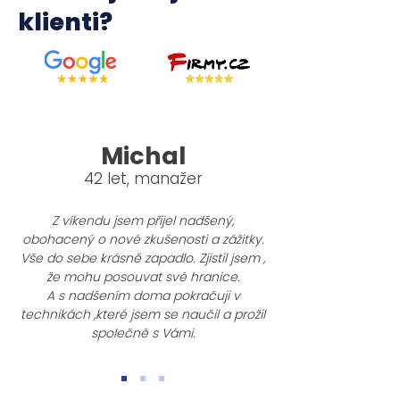
klienti?
Mich
al
42 let, manažer
Z víkendu jsem přijel nadšený,
obohacený o nové zkušenosti a zážitky.
Vše do sebe krásně zapadlo. Zjistil jsem ,
že mohu posouvat své hranice.
A s nadšením doma pokračuji v
technikách ,které jsem se naučil a prožil
společně s Vámi.