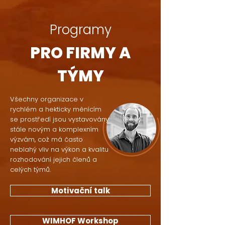
Programy
PRO FIRMY A
TÝMY
Všechny organizace v
rychlém a hekticky měnícím
se prostředí jsou vystavovány
stále novým a komplexním
výzvám, což má často
neblahý vliv na výkon a kvalitu
rozhodování jejich členů a
celých týmů.
Motivační talk
WIMHOF Workshop