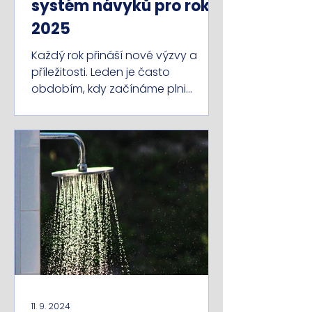
systém návyků pro rok
2025
Každý rok přináší nové výzvy a
příležitosti. Leden je často
obdobím, kdy začínáme plni
energie a odhodlání dosáhnout
svých cílů....
11. 9. 2024