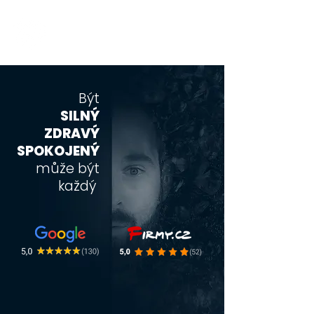
Jakub Chomát
Průvodce na cestě za spokojeností
Být
SILNÝ
ZDRAVÝ
SPOKOJENÝ
může být
každý