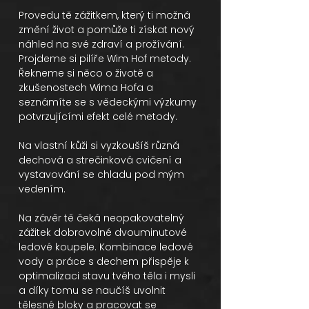
Provedu tě zážitkem, který ti možná
změní život a pomůže ti získat nový
náhled na své zdraví a prožívání.
Projdeme si pilíře Wim Hof metody.
Řekneme si něco o životě a
zkušenostech Wima Hofa a
seznámíte se s vědeckými výzkumy
potvrzujícími efekt celé metody.
Na vlastní kůži si vyzkoušíš různá
dechová a strečinková cvičení a
vystavování se chladu pod mým
vedením.
Na závěr tě čeká neopakovatelný
zážitek dobrovolné dvouminutové
ledové koupele. Kombinace ledové
vody a práce s dechem přispěje k
optimalizaci stavu tvého těla i mysli
a díky tomu se naučíš uvolnit
tělesné bloky a pracovat se