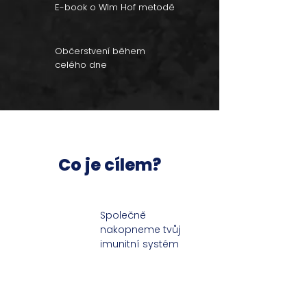
E-book o WIm Hof metodě
Občerstvení během
celého dne
Co je cílem?
Společně
nakopneme tvůj
imunitní systém