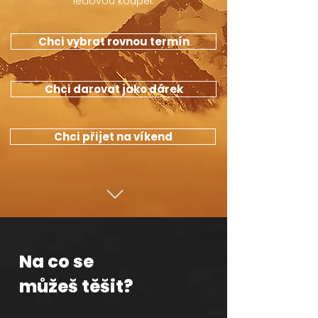
ledovou koupel.
Chci vybrat rovnou termín
Chci darovat jako dárek
Chci přijet na víkend
Na co se
můžeš těšit?