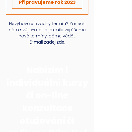
Připravujeme rok 2023
Nevyhovuje ti žádný termín? Zanech
nám svůj e-mail a jakmile vypíšeme
nové termíny, dáme vědět.
E
-mail zadej zde
.
Nabízím i
individuální kurzy
či on-line
konzultace
otužování či