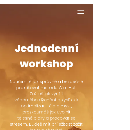
Jakub Chomát
Průvodce na cestě za spokojeností
Jednodenní
workshop
Naučím tě jak správně a bezpečně
praktikovat metodu Wim Hof.
Zažiješ jak využít
vědomého dýchání a kyslíku k
optimalizaci těla a mysli,
prozkoumáš jak uvolnit
tělesné bloky a pracovat se
stresem. Budeš mít příležitost zažít