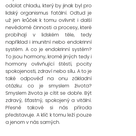
odolat chladu, který by jinak byl pro 
lidský organismus fatální.
 Odtud je 
už jen krůček k tomu ovlivnit i další 
nevědomé činnosti a procesy, které 
probíhají v lidském těle, tedy 
například i imunitní nebo endokrinní 
systém. A co je endokrinní systém? 
To jsou hormony, kromě jiných tedy i 
hormony ovlivňující štěstí, pocity 
spokojenosti, zdraví nebo sílu. A to je 
také odpověď na onu základní 
otázku: co je smyslem života? 
Smyslem života je cítit se dobře. Být 
zdravý, šťastný, spokojený a vitální. 
Přesně takové si nás příroda 
představuje. A klíč k tomu leží pouze 
a jenom v nás samých.