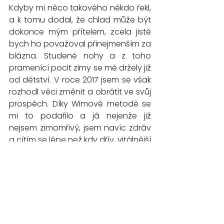
Kdyby mi něco takového někdo řekl, 
a k tomu dodal, že chlad může být 
dokonce mým přítelem, zcela jistě 
bych ho považoval přinejmenším za 
blázna. Studené nohy a z toho 
pramenící pocit zimy se mě držely již 
od dětství. V roce 2017 jsem se však 
rozhodl věci změnit a obrátit ve svůj 
prospěch. Díky Wimově metodě se 
mi to podařilo a já nejenže již 
nejsem zimomřivý, jsem navíc zdráv 
a cítím se lépe než kdy dřív, vitálnější 
a zároveň pokornější ke všemu, co 
lidské tělo a mysl dokáže, jsou-li 
napnuty správným směrem. Změna 
je možná, je však třeba na sobě 
pracovat.