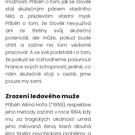
možností. Příběh o tom, jak se člověk 
stal skutečným pánem vlastního 
těla a především vlastní mysli. 
Příběh o tom, že člověk nevyužívá 
ani ze třetiny svůj skutečný 
potenciál, ale může, pokud bude 
chtít a začne na tom vědomě 
pracovat. A ve své podstatě i o tom, 
že pokud se rozhodneme posunout 
hranice svých schopností, jediné, co 
nám skutečně stojí v cestě, jsme 
pouze my sami.
Zrození ledového muže
Příběh Wima Hofa (*1959), respektive 
jeho metody začíná v roce 1994, kdy 
mu za tragických okolností umírá 
jeho milovaná žena, která dlouhá 
léta trpěla psychickými problémy a 