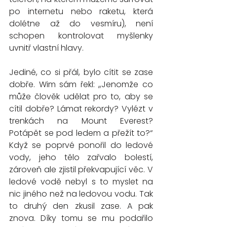
po internetu nebo raketu, která 
dolétne až do vesmíru), není 
schopen kontrolovat myšlenky 
uvnitř vlastní hlavy. 
Jediné, co si přál, bylo cítit se zase 
dobře. Wim sám řekl: „Jenomže co 
může člověk udělat pro to, aby se 
cítil dobře? Lámat rekordy? Vylézt v 
trenkách na Mount Everest? 
Potápět se pod ledem a přežít to?“ 
Když se poprvé ponořil do ledové 
vody, jeho tělo zařvalo bolestí, 
zároveň ale zjistil překvapující věc. V 
ledové vodě nebyl s to myslet na 
nic jiného než na ledovou vodu. Tak 
to druhý den zkusil zase. A pak 
znova. Díky tomu se mu podařilo 