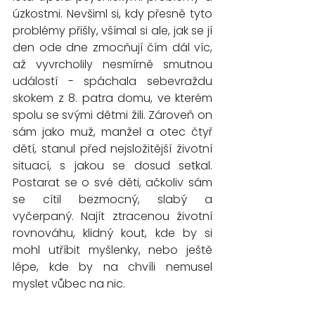
úzkostmi. Nevšiml si, kdy přesně tyto 
problémy přišly, všímal si ale, jak se jí 
den ode dne zmocňují čím dál víc, 
až vyvrcholily nesmírně smutnou 
událostí - 
spáchala sebevraždu 
skokem z 8. patra domu, ve kterém 
spolu se svými dětmi žili. 
Zároveň on 
sám jako muž, manžel a otec čtyř 
dětí, stanul před nejsložitější životní 
situací, s jakou se dosud setkal. 
Postarat se o své děti, ačkoliv sám 
se cítil bezmocný, slabý a 
vyčerpaný. Najít ztracenou životní 
rovnováhu, klidný kout, kde by si 
mohl utříbit myšlenky, nebo ještě 
lépe, kde by na chvíli nemusel 
myslet vůbec na nic.  