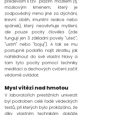
především s tzv. "plazím" mozkem (tj. 
mozkovým kmenem, který je 
zodpovědný mimo jiné za dýchání, 
krevní oběh, imunitní reakce nebo 
spánek), který neovlivňuje myšlení, 
ale pouze pocity člověka (zde 
fungují jen 3 základní povely "uteč", 
"ustrň" nebo "bojuj"). A tak se mu 
postupně podařilo najít zkratku, jak 
nahlédnout do své vlastní hlavy a 
tam tyto pocity pomocí techniky 
meditací a dechových cvičení začít 
vědomě ovládat. 
Mysl vítězí nad hmotou
V laboratořích prestižních univerzit 
byl podroben celé řadě vědeckých 
testů, při kterých bylo prokázáno, že 
díky vlastním technikám dokáže 