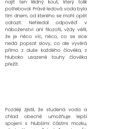
najít ten klidný kout, který tolik 
potřeboval. Právě ledová voda byla 
tím dnem, od kterého se mohl opět 
odrazit. Nehledal odpověď v 
náboženství ani filozofii, vždy věřil, 
že je něco víc, něco, co se sice 
nedá popsat slovy, co ale vyvěrá 
přímo z duše každého člověka, z 
hluboko usazené touhy člověka 
přežít. 
Později zjistil, že studená voda a 
chlad obecně umožňuje lepší 
spojení s hlubšími částmi mozku, 