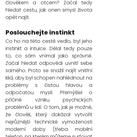
člověkem a otcem? Začal tedy 
hledat cestu, jak onen smysl života 
opět najít. 
Poslouchejte instinkt
Co ho na této cestě vedlo, byl jeho 
instinkt a intuice. Dělal tedy pouze 
to, co sám vnímal jako správné. 
Začal hledat odpovědi uvnitř sebe 
samého. Proto se snažil najít vnitřní 
klid, aby byl schopen nahlédnout na 
problémy s čistou hlavou a 
odpočatou myslí. Přemýšlel o 
příčině vzniku psychických 
problémů u lidí. O tom, jak je možné, 
že člověk, který dokázal vytvořit 
nejrůznější technické vymoženosti 
moderní doby (třeba mobilní 
telefon, na kterém můžeme surfovat 