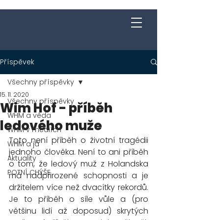
Jakub Chomát
Průvodce na cestě za spokojeností
Příspěvek
Všechny příspěvky
15. 11. 2020
Všechny příspěvky
Wim Hof - příběh
WHM a věda
ledového muže
WHM v médiích
Toto není příběh o životní tragédii 
WHM a já
jednoho člověka. Není to ani příběh 
Aktuality
o tom, že ledový muž z Holandska 
POTNÍ CHÝŠE
má nadpřirozené schopnosti a je 
držitelem více než dvacítky rekordů. 
Je to příběh o síle vůle a (pro 
většinu lidí až doposud) skrytých 