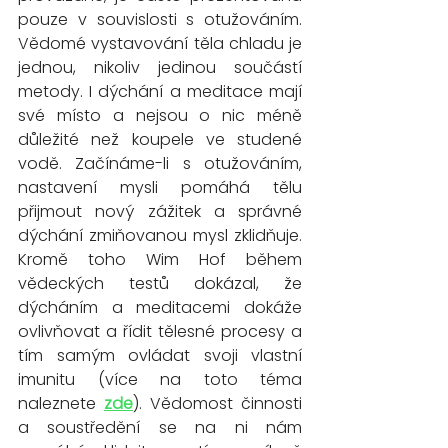
pouze v souvislosti s otužováním. 
Vědomé vystavování těla chladu je 
jednou, nikoliv jedinou součástí 
metody. I dýchání a meditace mají 
své místo a nejsou o nic méně 
důležité než koupele ve studené 
vodě. Začínáme-li s otužováním, 
nastavení mysli pomáhá tělu 
přijmout nový zážitek a správné 
dýchání zmiňovanou mysl zklidňuje. 
Kromě toho Wim Hof během 
vědeckých testů dokázal, že 
dýcháním a meditacemi dokáže 
ovlivňovat a řídit tělesné procesy a 
tím samým ovládat svoji vlastní 
imunitu (více na toto téma 
naleznete 
zde
). Vědomost činnosti 
a soustředění se na ni nám 