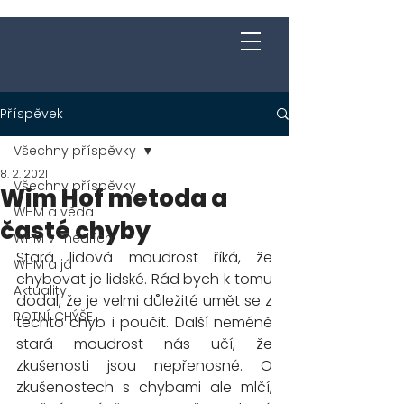
Jakub Chomát
Průvodce na cestě za spokojeností
Příspěvek
Všechny příspěvky
8. 2. 2021
Všechny příspěvky
Wim Hof metoda a
WHM a věda
časté chyby
WHM v médiích
Stará lidová moudrost říká, že 
WHM a já
chybovat je lidské. Rád bych k tomu 
Aktuality
dodal, že je velmi důležité umět se z 
POTNÍ CHÝŠE
těchto chyb i poučit. Další neméně 
stará moudrost nás učí, že 
zkušenosti jsou nepřenosné. O 
zkušenostech s chybami ale mlčí, 