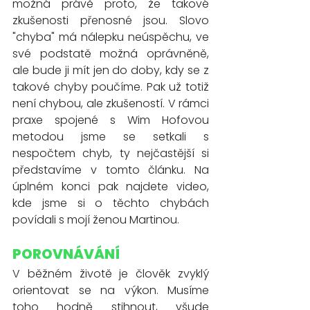
možná právě proto, že takové 
zkušenosti přenosné jsou. Slovo 
"chyba" má nálepku neúspěchu, ve 
své podstatě možná oprávněně, 
ale bude ji mít jen do doby, kdy se z 
takové chyby poučíme. Pak už totiž 
není chybou, ale zkušeností. V rámci 
praxe spojené s Wim Hofovou 
metodou jsme se setkali s 
nespočtem chyb, ty nejčastější si 
představíme v tomto článku. Na 
úplném konci pak najdete video, 
kde jsme si o těchto chybách 
povídali s mojí ženou Martinou. 
POROVNÁVÁNÍ
V běžném životě je člověk zvyklý 
orientovat se na výkon. Musíme 
toho hodně stihnout, všude 