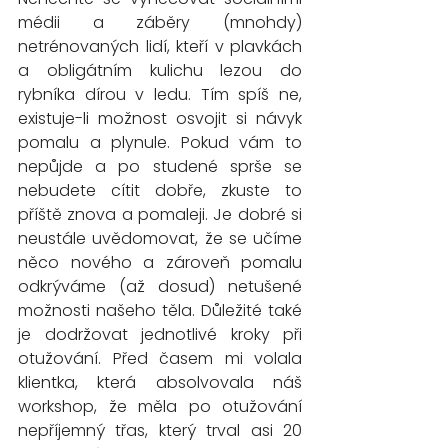
médii a záběry (mnohdy) 
netrénovaných lidí, kteří v plavkách 
a obligátním kulichu lezou do 
rybníka dírou v ledu. Tím spíš ne, 
existuje-li možnost osvojit si návyk 
pomalu a plynule. Pokud vám to 
nepůjde a po studené sprše se 
nebudete cítit dobře, zkuste to 
příště znova a pomaleji. Je dobré si 
neustále uvědomovat, že se učíme 
něco nového a zároveň pomalu 
odkrýváme (až dosud) netušené 
možnosti našeho těla. Důležité také 
je dodržovat jednotlivé kroky při 
otužování. Před časem mi volala 
klientka, která absolvovala náš 
workshop, že měla po otužování 
nepříjemný třas, který trval asi 20 