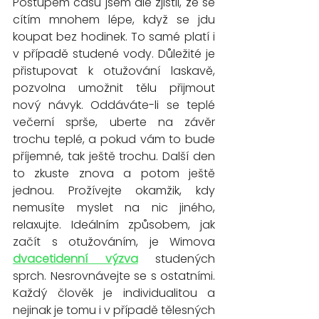
Postupem času jsem ale zjistil, že se 
cítím mnohem lépe, když se jdu 
koupat bez hodinek. To samé platí i 
v případě studené vody. Důležité je 
přistupovat k otužování laskavě, 
pozvolna umožnit tělu přijmout 
nový návyk. Oddáváte-li se teplé 
večerní sprše, uberte na závěr 
trochu teplé, a pokud vám to bude 
příjemné, tak ještě trochu. Další den 
to zkuste znova a potom ještě 
jednou. Prožívejte okamžik, kdy 
nemusíte myslet na nic jiného, 
relaxujte. Ideálním způsobem, jak 
začít s otužováním, je Wimova 
dvacetidenní výzva
 studených 
sprch. Nesrovnávejte se s ostatními. 
Každý člověk je individualitou a 
nejinak je tomu i v případě tělesných 