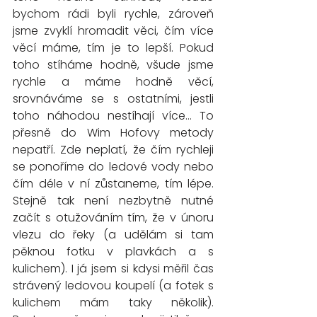
bychom rádi byli rychle, zároveň 
jsme zvyklí hromadit věci, čím více 
věcí máme, tím je to lepší. Pokud 
toho stíháme hodně, všude jsme 
rychle a máme hodně věcí, 
srovnáváme se s ostatními, jestli 
toho náhodou nestíhají více... To 
přesně do Wim Hofovy metody 
nepatří. Zde neplatí, že čím rychleji 
se ponoříme do ledové vody nebo 
čím déle v ní zůstaneme, tím lépe. 
Stejně tak není nezbytně nutné 
začít s otužováním tím, že v únoru 
vlezu do řeky (a udělám si tam 
pěknou fotku v plavkách a s 
kulichem). I já jsem si kdysi měřil čas 
strávený ledovou koupelí (a fotek s 
kulichem mám taky několik). 