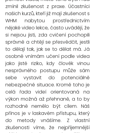
zmínil zkušenost z praxe. Účastníci 
našich kurzů, kteří již mají zkušenost s 
WHM nabytou prostřednictvím 
nějaké video lekce, často uvádějí, že 
si nejsou jisti, zda cvičení pochopili 
správně a chtějí se přesvědčit, jestli 
to dělají tak, jak se to dělat má. Já 
osobně vnímám učení podle videa 
jako jisté riziko, kdy člověk vinou 
nesprávného postupu může sám 
sebe vystavit do potenciálně 
nebezpečné situace. Kromě toho je 
celá řada videí orientovaná na 
výkon možná až přehnaně, a to by 
rozhodně nemělo být cílem. Náš 
přínos je v laskavém přístupu, který 
do metody vnášíme. Z vlastní 
zkušenosti víme, že nejpříjemnější 