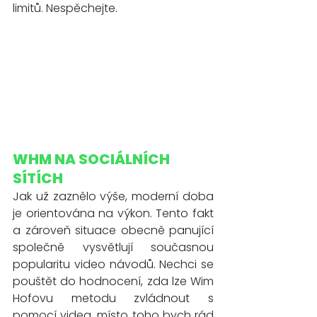
limitů. Nespěchejte. 
WHM NA SOCIÁLNÍCH 
SÍTÍCH
Jak už zaznělo výše, moderní doba 
je orientována na výkon. Tento fakt 
a zároveň situace obecně panující 
společně vysvětlují současnou 
popularitu video návodů. Nechci se 
pouštět do hodnocení, zda lze Wim 
Hofovu metodu zvládnout s 
pomocí videa, místo toho bych rád 