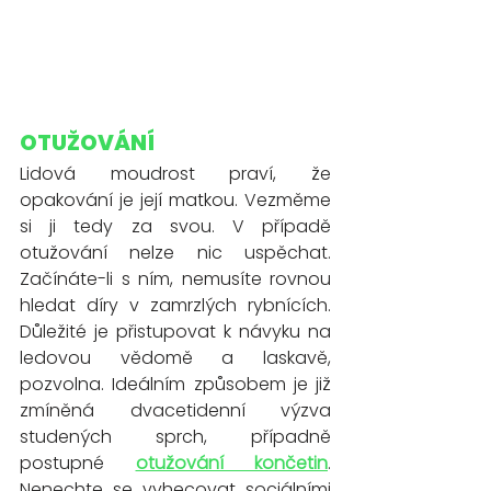
OTUŽOVÁNÍ
Lidová moudrost praví, že 
opakování je její matkou. Vezměme 
si ji tedy za svou. V případě 
otužování nelze nic uspěchat. 
Začínáte-li s ním, nemusíte rovnou 
hledat díry v zamrzlých rybnících. 
Důležité je přistupovat k návyku na 
ledovou vědomě a laskavě, 
pozvolna. Ideálním způsobem je již 
zmíněná dvacetidenní výzva 
studených sprch, případně 
postupné
otužování končetin
. 
Nenechte se vyhecovat sociálními 