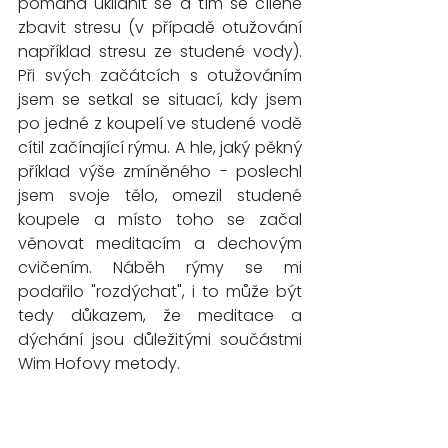
pomáhá uklidnit se a tím se cíleně 
zbavit stresu (v případě otužování 
například stresu ze studené vody). 
Při svých začátcích s otužováním 
jsem se setkal se situací, kdy jsem 
po jedné z koupelí ve studené vodě 
cítil začínající rýmu. A hle, jaký pěkný 
příklad výše zmíněného - poslechl 
jsem svoje tělo, omezil studené 
koupele a místo toho se začal 
věnovat meditacím a dechovým 
cvičením. Náběh rýmy se mi 
podařilo "rozdýchat", i to může být 
tedy důkazem, že meditace a 
dýchání jsou důležitými součástmi 
Wim Hofovy metody. 