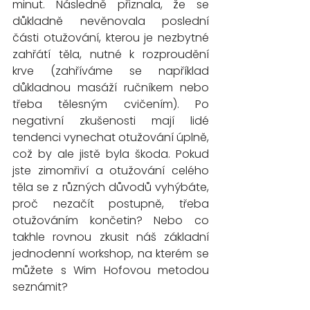
minut. Následně přiznala, že se 
důkladně nevěnovala poslední 
části otužování, kterou je nezbytné 
zahřátí těla, nutné k rozproudění 
krve (zahříváme se například 
důkladnou masáží ručníkem nebo 
třeba tělesným cvičením). Po 
negativní zkušenosti mají lidé 
tendenci vynechat otužování úplně, 
což by ale jistě byla škoda. Pokud 
jste zimomřiví a otužování celého 
těla se z různých důvodů vyhýbáte, 
proč nezačít postupně, třeba 
otužováním končetin? Nebo co 
takhle rovnou zkusit náš základní 
jednodenní workshop, na kterém se 
můžete s Wim Hofovou metodou 
seznámit?