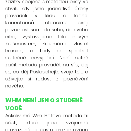
zážitky spojené s metodou přišly ve 
chvíli, kdy jsme jednotlivé úkony 
prováděli v klidu a ladně. 
Koneckonců obracíme svoji 
pozornost sami do sebe, do svého 
nitra, vystavujeme tělo novým 
zkušenostem, zkoumáme vlastní 
hranice, a tady se spěchat 
skutečně nevyplácí. Není nutné 
začít metodu provádět na sílu, děj 
se, co děj. Poslouchejte svoje tělo a 
užívejte si radost z poznávání 
nového.
WHM NENÍ JEN O STUDENÉ 
VODĚ
Ačkoliv má Wim Hofova metoda tři 
části, které jsou vzájemně 
provázané, je často prezentována 