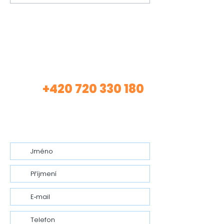
věda
Máte zájem o mé
služby?
+420 720 330 180
Volej
(Asistentka Tereza)
nebo mi nech vzkaz…