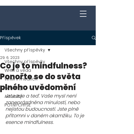
Jakub Chomát
Průvodce na cestě za spokojeností
Příspěvek
Všechny příspěvky
29. 6. 2023
Všechny příspěvky
Co je to mindfulness?
WHM a věda
Ponořte se do světa
WHM v médiích
plného uvědomění
WHM a já
Jste zde a teď. Vaše mysl není 
Aktuality
zaneprázdněna minulostí, nebo 
POTNÍ CHÝŠE
nejistou budoucností. Jste plně 
přítomni v daném okamžiku. To je 
esence mindfulness.