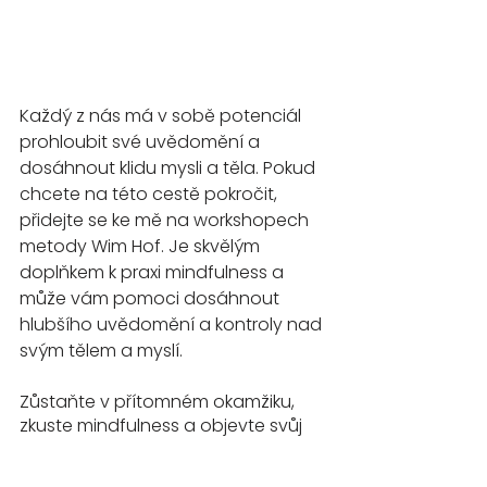
Každý z nás má v sobě potenciál 
prohloubit své uvědomění a 
dosáhnout klidu mysli a těla. Pokud 
chcete na této cestě pokročit, 
přidejte se ke mě na workshopech 
metody Wim Hof. Je skvělým 
doplňkem k praxi mindfulness a 
může vám pomoci dosáhnout 
hlubšího uvědomění a kontroly nad 
svým tělem a myslí.
Zůstaňte v přítomném okamžiku, 
zkuste mindfulness a objevte svůj 
vlastní potenciál pro harmonii a klid. 
Těšíme se na vás na mých 