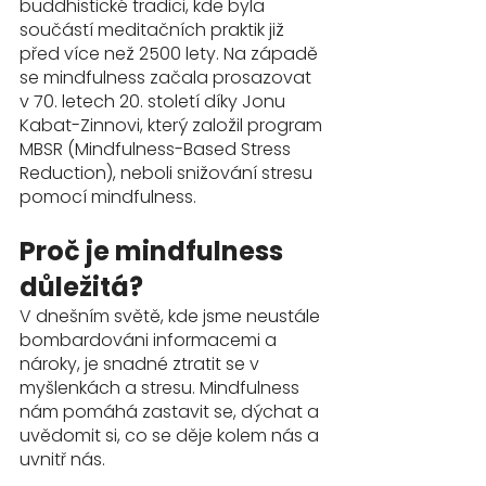
buddhistické tradici, kde byla 
součástí meditačních praktik již 
před více než 2500 lety. Na západě 
se mindfulness začala prosazovat 
v 70. letech 20. století díky Jonu 
Kabat-Zinnovi, který založil program 
MBSR (Mindfulness-Based Stress 
Reduction), neboli snižování stresu 
pomocí mindfulness.
Proč je mindfulness 
důležitá?
V dnešním světě, kde jsme neustále 
bombardováni informacemi a 
nároky, je snadné ztratit se v 
myšlenkách a stresu. Mindfulness 
nám pomáhá zastavit se, dýchat a 
uvědomit si, co se děje kolem nás a 
uvnitř nás.