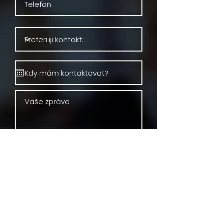
Odesláním zprávy souhlasíte se
zpracováním osobních údajů
Odeslat