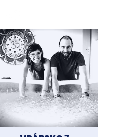
Jakub Chomát
Průvodce na cestě za spokojeností