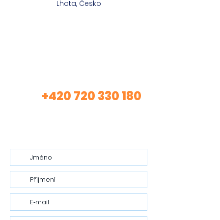
Lhota, Česko
Máte zájem o mé
služby?
+420 720 330 180
Volej
(Asistentka Tereza)
nebo mi nech vzkaz…