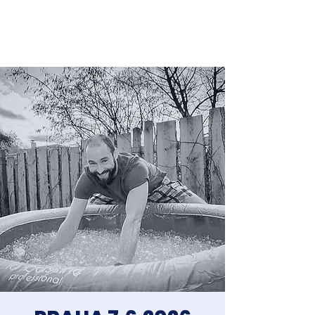
Jakub Chomát
Průvodce na cestě za spokojeností