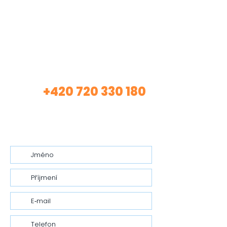
Máte zájem o mé
služby?
+420 720 330 180
Volej
(Asistentka Tereza)
nebo mi nech vzkaz…