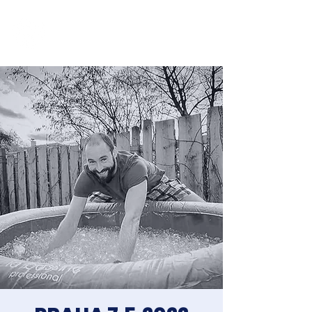
Jakub Chomát
Průvodce na cestě za spokojeností