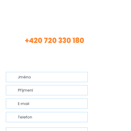
Máte zájem o mé
služby?
+420 720 330 180
Volej
(Asistentka Tereza)
nebo mi nech vzkaz…