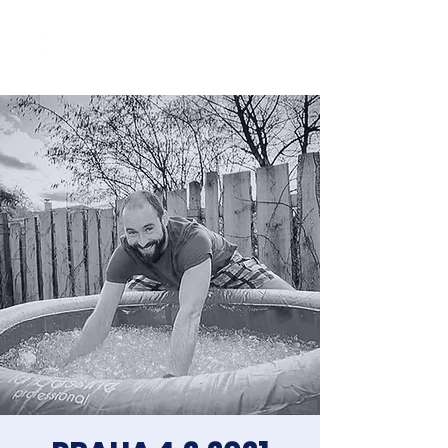
Jakub Chomát
Průvodce na cestě za spokojeností