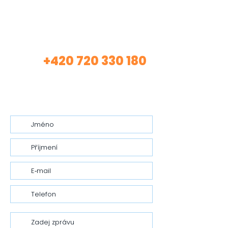
Máte zájem o mé
služby?
+420 720 330 180
Volej
(Asistentka Tereza)
nebo mi nech vzkaz…