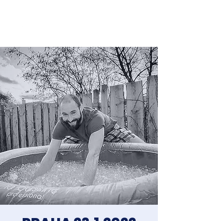
Jakub Chomát
Průvodce na cestě za spokojeností