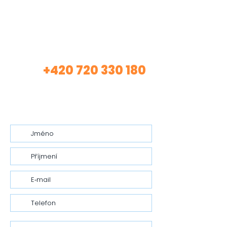
Máte zájem o mé
služby?
+420 720 330 180
Volej
(Asistentka Tereza)
nebo mi nech vzkaz…