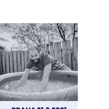
Jakub Chomát
Průvodce na cestě za spokojeností