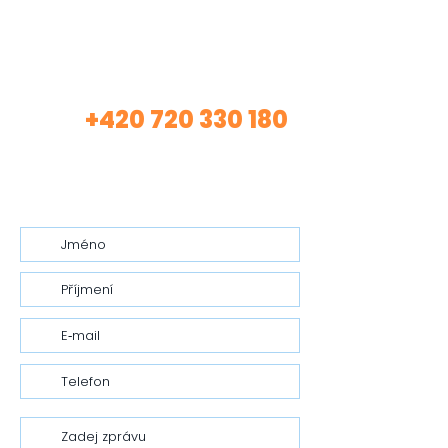
Máte zájem o mé
služby?
+420 720 330 180
Volej
(Asistentka Tereza)
nebo mi nech vzkaz…