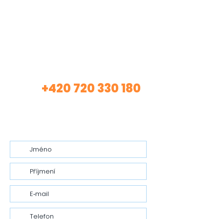
Máte zájem o mé
služby?
+420 720 330 180
Volej
(Asistentka Tereza)
nebo mi nech vzkaz…