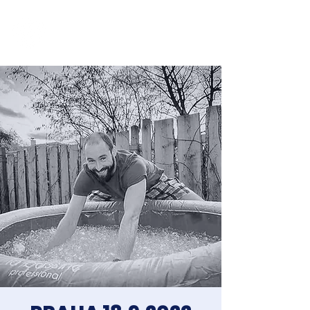
Jakub Chomát
Průvodce na cestě za spokojeností