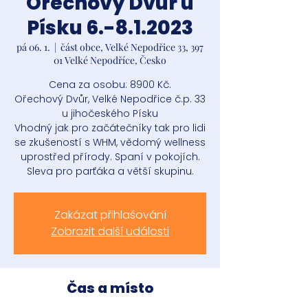
Ořechový Dvůr u
Písku 6.-8.1.2023
pá 06. 1.
  |  
část obce, Velké Nepodřice 33, 397
01 Velké Nepodříce, Česko
Cena za osobu: 8900 Kč.
Ořechový Dvůr, Velké Nepodřice č.p. 33
u jihočeského Písku
Vhodný jak pro začátečníky tak pro lidi
se zkušeností s WHM, vědomý wellness
uprostřed přírody. Spaní v pokojích.
Sleva pro parťáka a větší skupinu.
Zakázat přihlašování
Zobrazit další události
Čas a místo