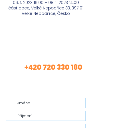
06. 1. 2023 16:00 – 08. 1. 2023 14:00
část obce, Velké Nepodřice 33, 397 01
Velké Nepodříce, Česko
Máte zájem o mé
služby?
+420 720 330 180
Volej
(Asistentka Tereza)
nebo mi nech vzkaz…