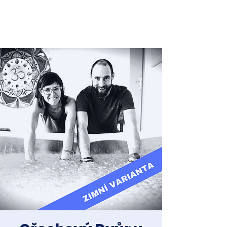
Jakub Chomát
Průvodce na cestě za spokojeností