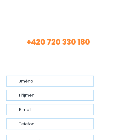
Máte zájem o mé
služby?
+420 720 330 180
Volej
(Asistentka Tereza)
nebo mi nech vzkaz…