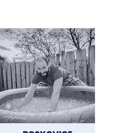
Jakub Chomát
Průvodce na cestě za spokojeností