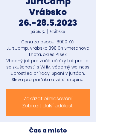
JurtCamp
Vrábsko
26.-28.5.2023
pá 26. 5.
  |  
Vrábsko
Cena za osobu: 8900 Kč.
JurtCamp, Vrábsko 398 04 Smetanova
Lhota, okres Písek
Vhodný jak pro začátečníky tak pro lidi
se zkušeností s WHM, vědomý wellness
uprostřed přírody. Spaní v jurtách.
Sleva pro parťáka a větší skupinu.
Zakázat přihlašování
Zobrazit další události
Čas a místo