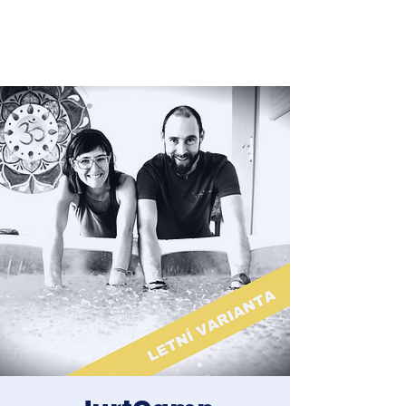
Jakub Chomát
Průvodce na cestě za spokojeností