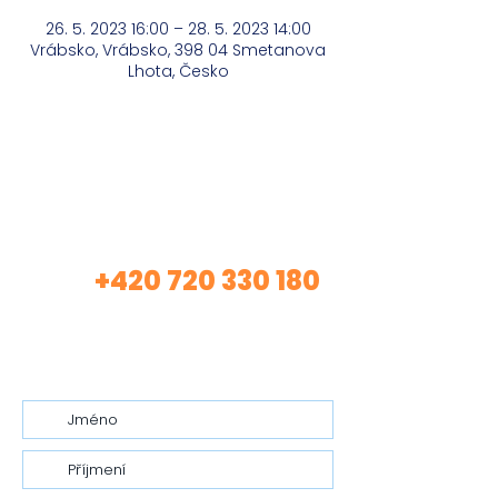
26. 5. 2023 16:00 – 28. 5. 2023 14:00
Vrábsko, Vrábsko, 398 04 Smetanova
Lhota, Česko
Máte zájem o mé
služby?
+420 720 330 180
Volej
(Asistentka Tereza)
nebo mi nech vzkaz…