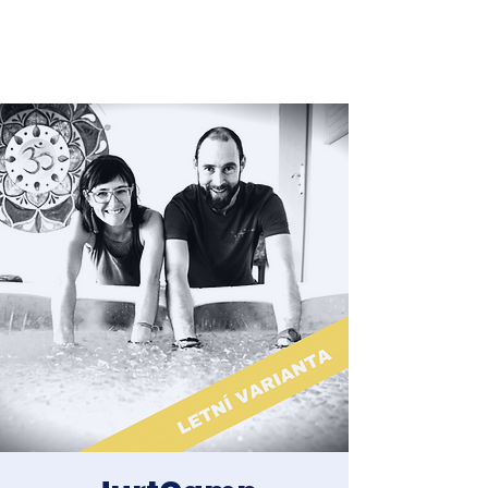
Jakub Chomát
Průvodce na cestě za spokojeností