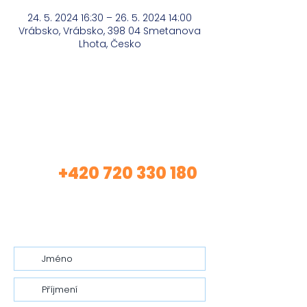
24. 5. 2024 16:30 – 26. 5. 2024 14:00
Vrábsko, Vrábsko, 398 04 Smetanova
Lhota, Česko
Máte zájem o mé
služby?
+420 720 330 180
Volej
(Asistentka Tereza)
nebo mi nech vzkaz…