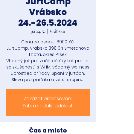
JurtCamp
Vrábsko
24.-26.5.2024
pá 24. 5.
  |  
Vrábsko
Cena za osobu: 8900 Kč.
JurtCamp, Vrábsko 398 04 Smetanova
Lhota, okres Písek
Vhodný jak pro začátečníky tak pro lidi
se zkušeností s WHM, vědomý wellness
uprostřed přírody. Spaní v jurtách.
Sleva pro parťáka a větší skupinu.
Zakázat přihlašování
Zobrazit další události
Čas a místo