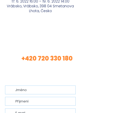
17. 6. 2022 16:00 – 19. 6. 2022 14:00
Vrábsko, Vrábsko, 398 04 Smetanova
Lhota, Česko
Máte zájem o mé
služby?
+420 720 330 180
Volej
(Asistentka Tereza)
nebo mi nech vzkaz…