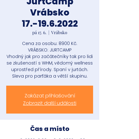
JurtCamp
Vrábsko
17.-19.6.2022
pá 17. 6.
  |  
Vrábsko
Cena za osobu: 8900 Kč.
VRÁBSKO: JURTCAMP
Vhodný jak pro začátečníky tak pro lidi
se zkušeností s WHM, vědomý wellness
uprostřed přírody. Spaní v jurtách.
Sleva pro parťáka a větší skupinu.
Zakázat přihlašování
Zobrazit další události
Čas a místo