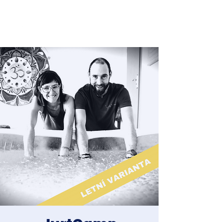
Jakub Chomát
Průvodce na cestě za spokojeností