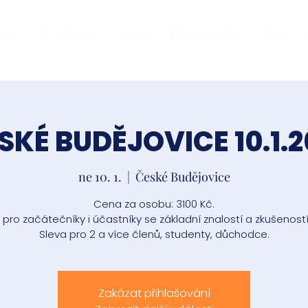
firmy
Pro jednotlivce
O mně
Dárkové poukazy
Blog
SKÉ BUDĚJOVICE 10.1.2
ne 10. 1.
  |  
České Budějovice
Cena za osobu: 3100 Kč.
pro začátečníky i účastníky se základní znalostí a zkušenost
Sleva pro 2 a více členů, studenty, důchodce.
Zakázat přihlašování