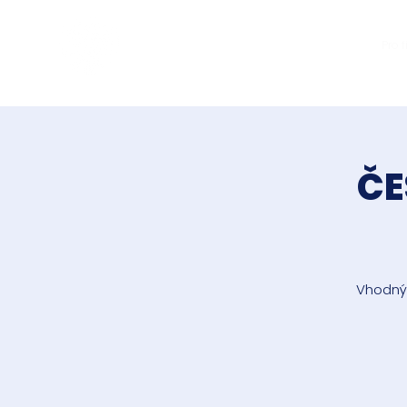
Jakub Chomát
Pro 
Průvodce na cestě za
spokojeností
ČE
Vhodný 