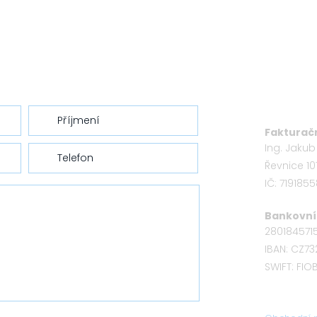
Fakturačn
Ing. Jaku
Řevnice 10
IČ: 719185
Bankovní 
280184571
IBAN: CZ7
SWIFT: FI