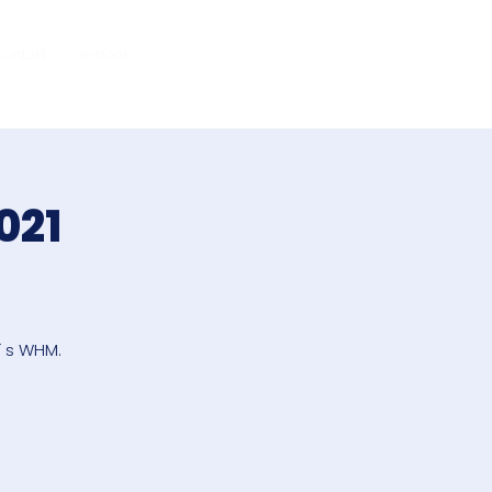
Kontakt
e-book
021
í s WHM.