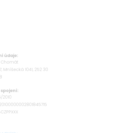
í údaje:
b Chomát
7, Mníšecká 1041, 252 30
58
spojení:
5/2010
320100000002801845715
OBCZPPXXX