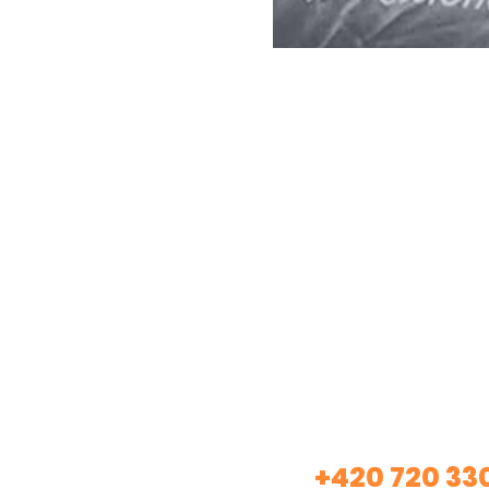
Máte záje
+420 720 33
Volej