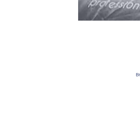
B
Máte záje