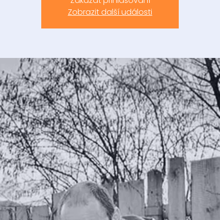
Zakázat přihlašování
Zobrazit další události