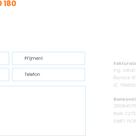
0 180
Fakturačn
Ing. Jaku
Řevnice 10
IČ: 719185
Bankovní 
280184571
IBAN: CZ7
SWIFT: FI