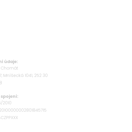
í údaje:
b Chomát
7, Mníšecká 1041, 252 30
58
spojení:
5/2010
320100000002801845715
OBCZPPXXX