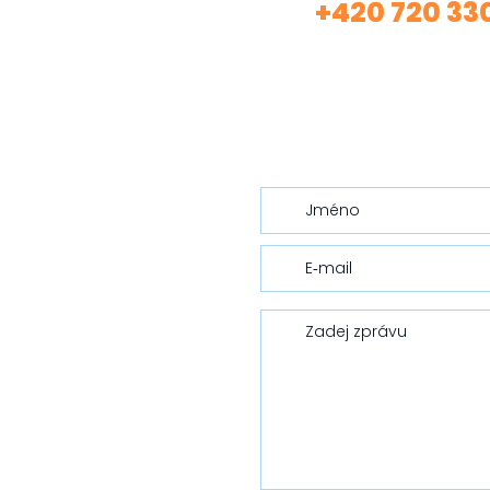
+420 720 33
Volej
(Asistentka Tereza)
nebo mi nech vzkaz…