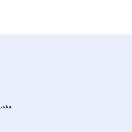
Kontakt
e-book
á
todou.