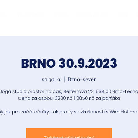
firmy
Pro jednotlivce
O mně
Dárkové poukazy
Blog
BRNO 30.9.2023
so 30. 9.
  |  
Brno-sever
Jóga studio prostor na čas, Seifertova 22, 638 00 Brno-Lesn
Cena za osobu: 3200 Kč | 2850 Kč za parťáka
ý jak pro začátečníky, tak pro ty se zkušeností s Wim Hof me