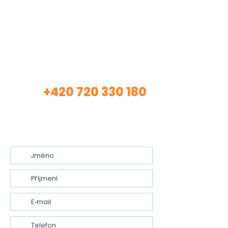
Máte zájem o mé
služby?
+420 720 330 180
Volej
(Asistentka Tereza)
nebo mi nech vzkaz…