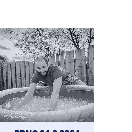
Jakub Chomát
Průvodce na cestě za spokojeností