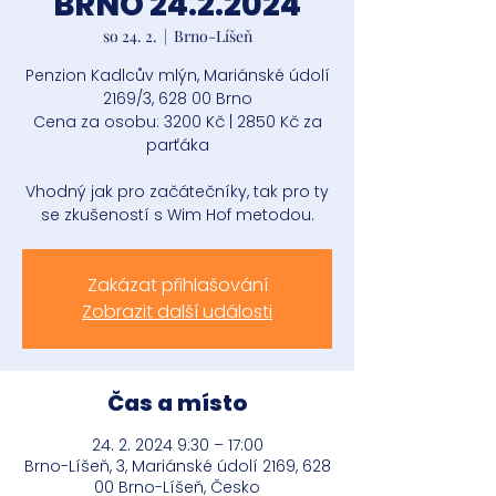
BRNO 24.2.2024
so 24. 2.
  |  
Brno-Líšeň
Penzion Kadlcův mlýn, Mariánské údolí
2169/3, 628 00 Brno
Cena za osobu: 3200 Kč | 2850 Kč za
parťáka
Vhodný jak pro začátečníky, tak pro ty
se zkušeností s Wim Hof metodou.
Zakázat přihlašování
Zobrazit další události
Čas a místo
24. 2. 2024 9:30 – 17:00
Brno-Líšeň, 3, Mariánské údolí 2169, 628
00 Brno-Líšeň, Česko