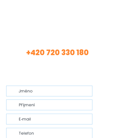
Máte zájem o mé
služby?
+420 720 330 180
Volej
(Asistentka Tereza)
nebo mi nech vzkaz…