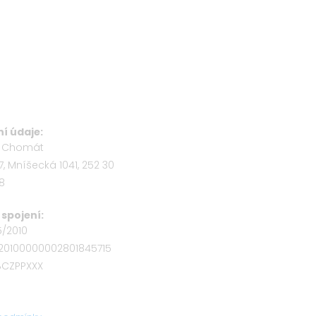
í údaje:
b Chomát
7, Mníšecká 1041, 252 30
58
spojení:
5/2010
320100000002801845715
OBCZPPXXX