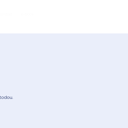
Kontakt
e-book
todou.