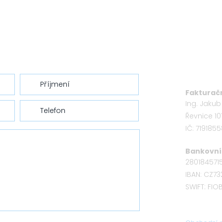
Fakturačn
Ing. Jaku
Řevnice 10
IČ: 719185
Bankovní 
280184571
IBAN: CZ7
SWIFT: FI