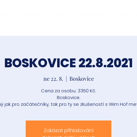
firmy
Pro jednotlivce
O mně
Dárkové poukazy
Blog
BOSKOVICE 22.8.2021
ne 22. 8.
  |  
Boskovice
Cena za osobu: 3350 Kč.
Boskovice.
ý jak pro začátečníky, tak pro ty se zkušeností s Wim Hof me
Zakázat přihlašování