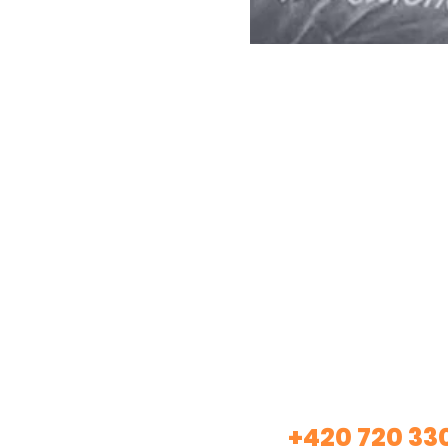
Máte záje
+420 720 33
Volej