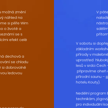
mu možná změní
V páte
ový náhled na
naladí
eme si pilíře Wim
nástro
o o životě a
sdělím
seznámí se s
příto
cími efekt celé
V sobotu si dopř
základním worksh
přírody v malebn
ůzná dechová a
uprostřed hlubo
vování se chladu
lesů v srdci Čech
 si dobrovolně
připravíme oheň a
ovou ledovou
přírodní saunu –
p
hotelu Kouty).
Nedělní program
technikám, jógov
pro individuální k