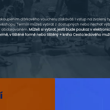
akoupením dárkového voucheru získáváš 1 vstup na zvolený t
rkshopu. Termín můžeš vybrat z dostupných nebo nechat výb
a obdarovaném.
Můžeš si vybrat, jestli bude poukaz v elektroni
ormě, v tištěné formě nebo tištěný + kniha Cesta ledového muž
í