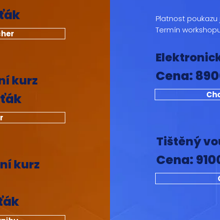
rťák
Platnost poukazu 
Termín workshopu
cher
Elektronic
Cena: 890
ní kurz
Chc
rťák
r
Tištěný vo
Cena: 910
ní kurz
ťák