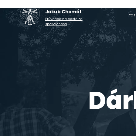
Jakub Chomát
Pro 
Průvodce na cestě za
spokojeností
Dár