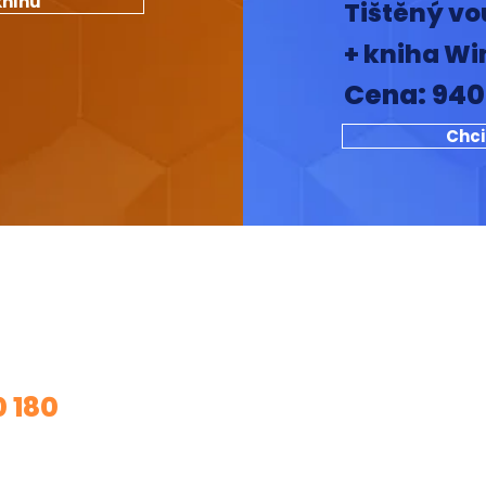
knihu
Tištěný vo
+ kniha Wi
Cena: 940
Chci
m o mé služby?
0 180