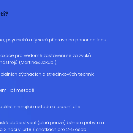
tí?
axe, psychická a fyzická příprava na ponor do ledu
laxace pro vědomé zastavení se za zvuků
 nástrojů (Martina&Jakub
)
eciálních dýchacích a strečinkových technik
WIm Hof metodě
booklet shrnující metodu a osobní cíle
nské občerstvení (plná penze) během pobytu a
a 2 noci v jurtě / chatkách pro 2-5 osob