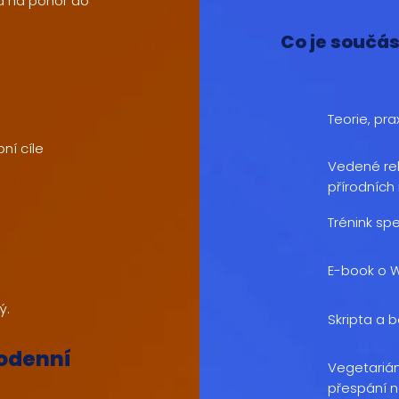
va na ponor do
Co je součás
Teorie, pr
ní cíle
Vedené re
přírodních
Trénink sp
E-book o 
ý.
Skripta a 
nodenní
Vegetariá
přespání n