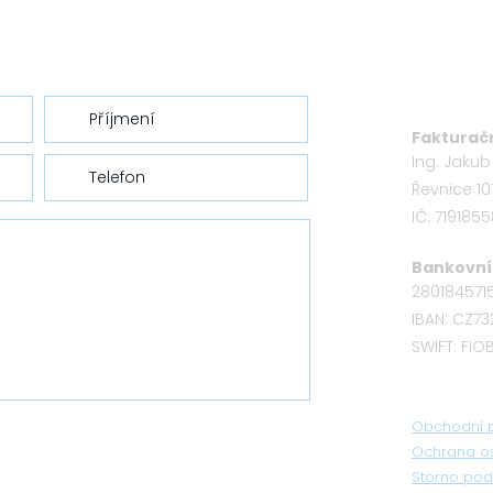
Fakturačn
Ing. Jaku
Řevnice 10
IČ: 719185
Bankovní 
280184571
IBAN: CZ7
SWIFT: FI
Obchodní 
Odeslat
Ochrana o
Storno pod