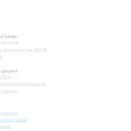
í údaje:
b Chomát
7, Mníšecká 1041, 252 30
58
spojení:
5/2010
320100000002801845715
OBCZPPXXX
podmínky
sobních údajů
mínky