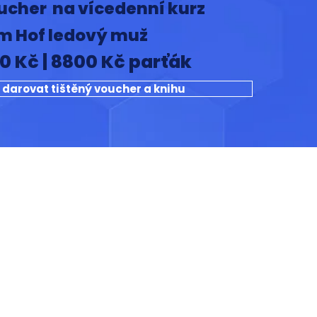
ucher na vícedenní kurz
m Hof ledový muž
0 Kč | 8800 Kč parťák
 darovat tištěný voucher a knihu