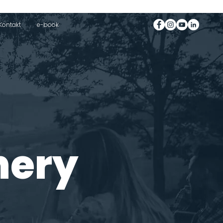
Kontakt
e-book
hery