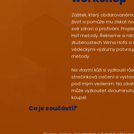
Zážitek, který obdarované
život a pomůže mu získat n
své zdraví a prožívání. Projd
Hof metody. Řekneme si něc
zkušenostech Wima Hofa a 
vědeckými výzkumy potvrzují
metody.
Na vlastní kůži si vyzkouší r
strečinková cvičení a vysta
pod mým vedením. Na závěr
může vyzkoušet dvouminut
koupel.
Co je součástí?