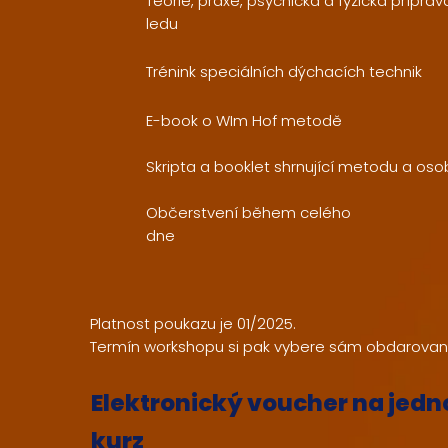
Teorie, praxe, psychická a fyzická přípra
ledu
Trénink speciálních dýchacích technik
E-book o WIm Hof metodě
Skripta a booklet shrnující metodu a osob
Občerstvení během celého
dne
Platnost poukazu je 01/2025.
Termín workshopu si pak vybere sám obdarovan
Elektronický voucher na jed
kurz