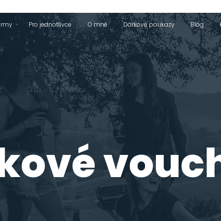
firmy
Pro jednotlivce
O mně
Dárkové poukazy
Blog
kové vouc