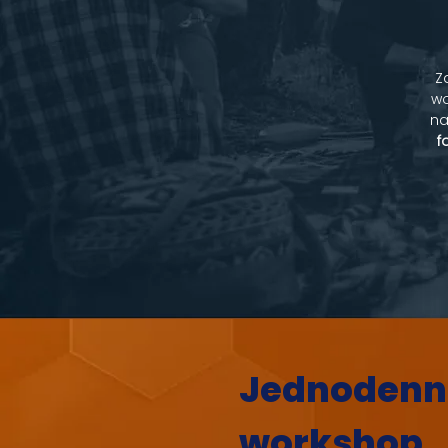
Z
wo
n
f
Jednodenn
workshop