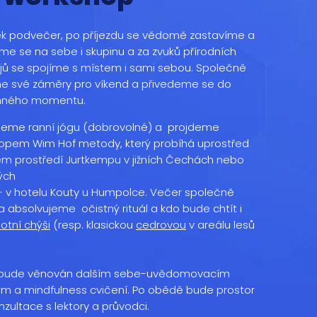
k podvečer, po příjezdu se vědomě zastavíme a
me se na sebe i skupinu a za zvuků přírodních
jů se spojíme s místem i sami sebou. Společně
e své záměry pro víkend a přivedeme se do
mného momentu.
ejeme ranní jógu (dobrovolné) a projdeme
opem Wim Hof metody, který probíhá uprostřed
ém prostředí Jurtkempu v jižních Čechách nebo
kých
 - v hotelu Kouty u Humpolce. Večer společně
 absolvujeme očistný rituál a kdo bude chtít i
otní chýši
(resp. klasickou
cedrovou
v areálu lesů
 bude věnován dalším sebe-uvědomovacím
ým a mindfulness cvičení. Po obědě bude prostor
onzultace s lektory a průvodci.