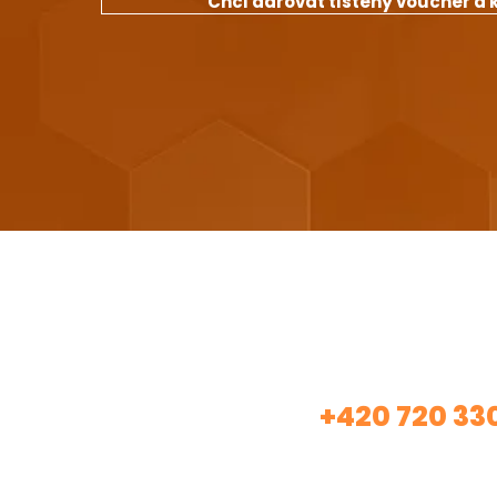
Chci darovat tištěný voucher a 
Máte záje
+420 720 33
Volej
(Asistentka Tereza)