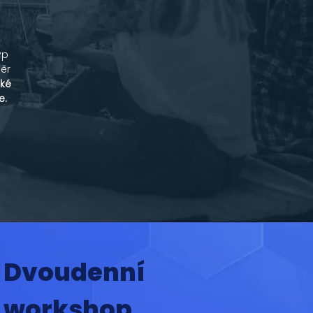
yp
ěr
cké
e.
Dvoudenní
workshop