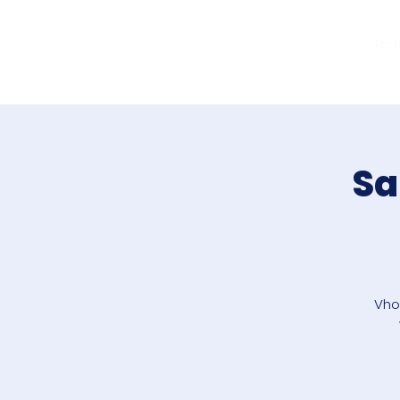
Jakub Chomát
Pro 
Průvodce na cestě za
spokojeností
Sa
Vho