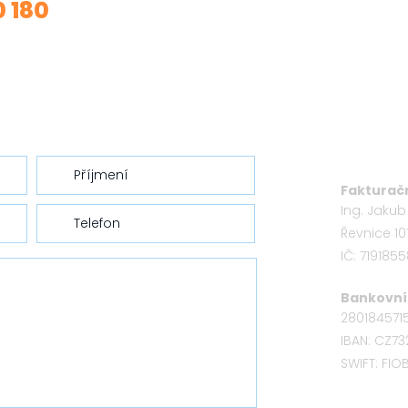
0 180
Fakturačn
Ing. Jaku
Řevnice 10
IČ: 719185
Bankovní 
280184571
IBAN: CZ7
SWIFT: FI