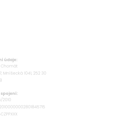
í údaje:
b Chomát
7, Mníšecká 1041, 252 30
58
spojení:
5/2010
320100000002801845715
OBCZPPXXX