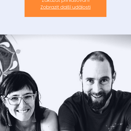
Zakázat přihlašování
Zobrazit další události