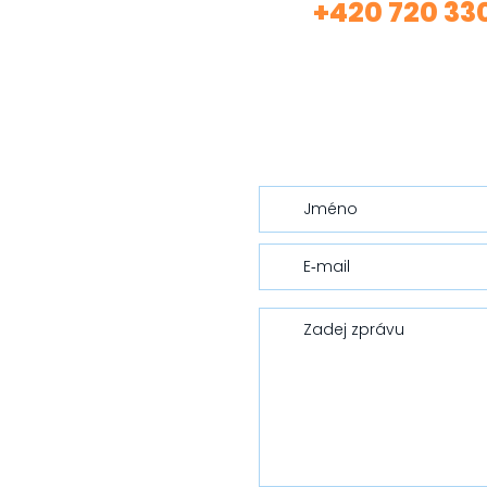
+420 720 33
Volej
(Asistentka Tereza)
nebo mi nech vzkaz…