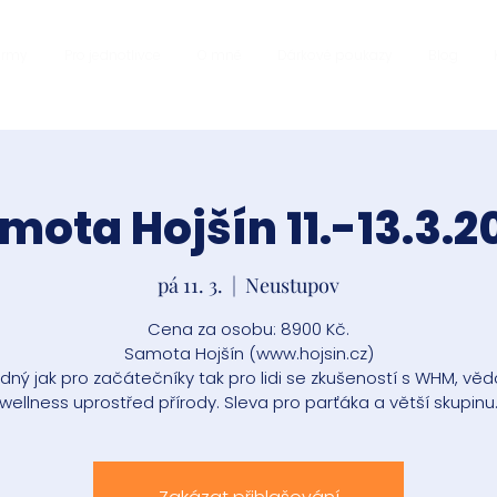
firmy
Pro jednotlivce
O mně
Dárkové poukazy
Blog
mota Hojšín 11.-13.3.2
pá 11. 3.
  |  
Neustupov
Cena za osobu: 8900 Kč.
Samota Hojšín (www.hojsin.cz)
dný jak pro začátečníky tak pro lidi se zkušeností s WHM, vě
wellness uprostřed přírody. Sleva pro parťáka a větší skupinu