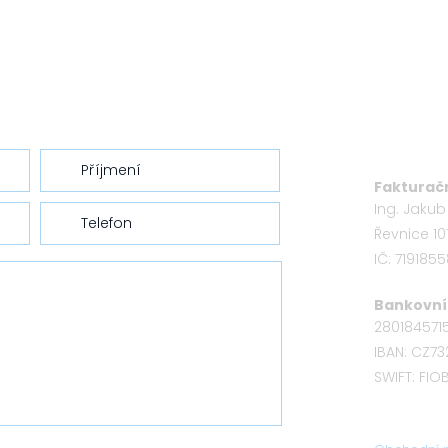
Fakturačn
Ing. Jaku
Řevnice 10
IČ: 719185
Bankovní 
280184571
IBAN: CZ7
SWIFT: FI