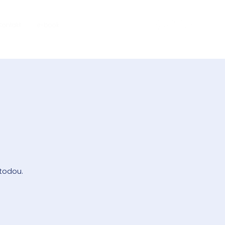
Kontakt
e-book
todou.