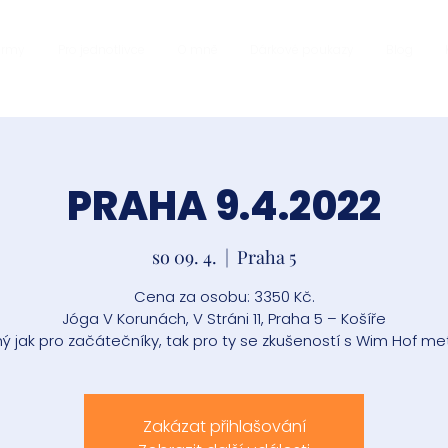
firmy
Pro jednotlivce
O mně
Dárkové poukazy
Blog
PRAHA 9.4.2022
so 09. 4.
  |  
Praha 5
Cena za osobu: 3350 Kč.
Jóga V Korunách, V Stráni 11, Praha 5 – Košíře
ý jak pro začátečníky, tak pro ty se zkušeností s Wim Hof me
Zakázat přihlašování