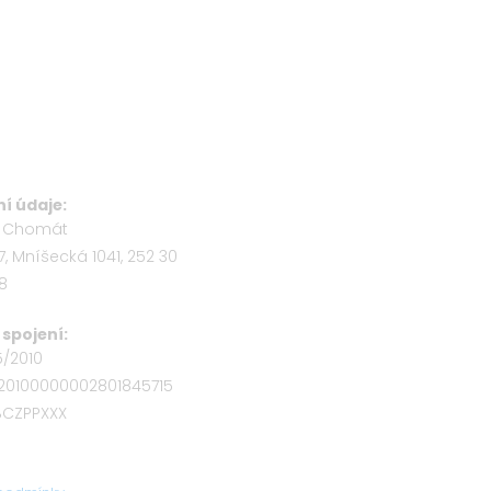
í údaje:
b Chomát
7, Mníšecká 1041, 252 30
58
spojení:
5/2010
320100000002801845715
OBCZPPXXX