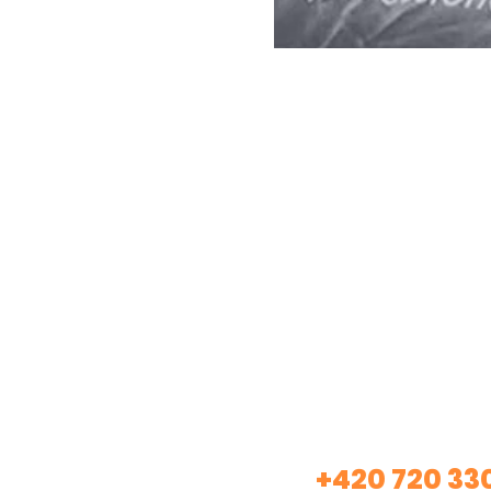
Máte záje
+420 720 33
Volej