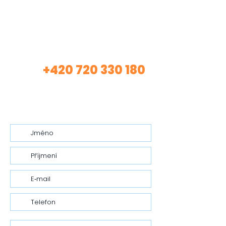
Máte zájem o mé
služby?
+420 720 330 180
Volej
(Asistentka Tereza)
nebo mi nech vzkaz…