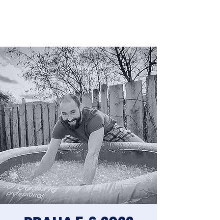
Jakub Chomát
Průvodce na cestě za spokojeností