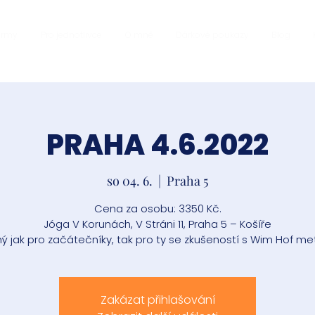
firmy
Pro jednotlivce
O mně
Dárkové poukazy
Blog
PRAHA 4.6.2022
so 04. 6.
  |  
Praha 5
Cena za osobu: 3350 Kč.
Jóga V Korunách, V Stráni 11, Praha 5 – Košíře
ý jak pro začátečníky, tak pro ty se zkušeností s Wim Hof me
Zakázat přihlašování