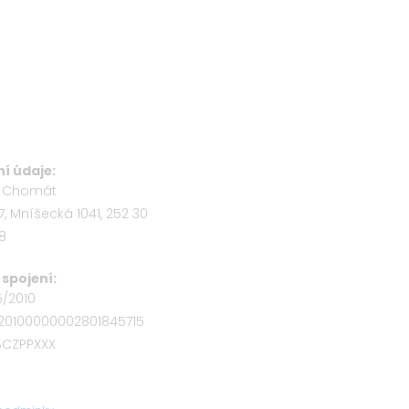
í údaje:
b Chomát
7, Mníšecká 1041, 252 30
58
spojení:
5/2010
320100000002801845715
OBCZPPXXX