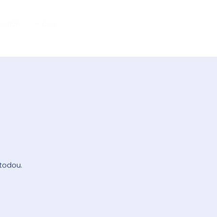
Kontakt
e-book
todou.