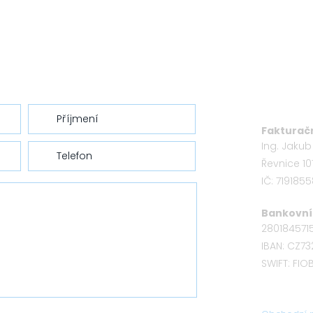
Fakturačn
Ing. Jaku
Řevnice 10
IČ: 719185
Bankovní 
280184571
IBAN: CZ7
SWIFT: FI