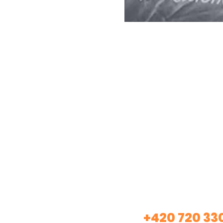
Máte záje
+420 720 33
Volej