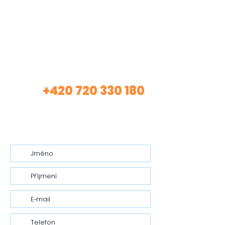
Máte zájem o mé
služby?
+420 720 330 180
Volej
(Asistentka Tereza)
nebo mi nech vzkaz…