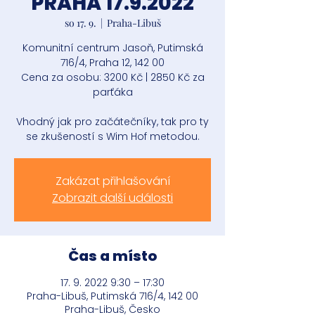
PRAHA 17.9.2022
so 17. 9.
  |  
Praha-Libuš
Komunitní centrum Jasoň, Putimská
716/4, Praha 12, 142 00
Cena za osobu: 3200 Kč | 2850 Kč za
parťáka
Vhodný jak pro začátečníky, tak pro ty
se zkušeností s Wim Hof metodou.
Zakázat přihlašování
Zobrazit další události
Čas a místo
17. 9. 2022 9:30 – 17:30
Praha-Libuš, Putimská 716/4, 142 00
Praha-Libuš, Česko