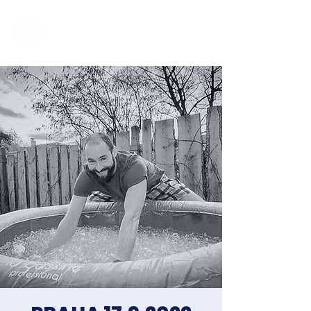
Jakub Chomát
Průvodce na cestě za spokojeností