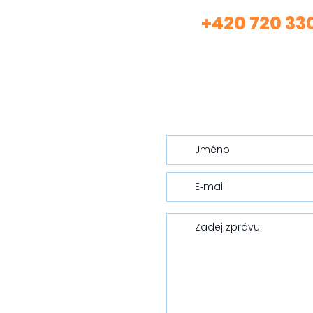
+420 720 33
Volej
(Asistentka Tereza)
nebo mi nech vzkaz…