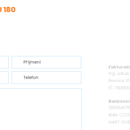
0 180
Fakturačn
Ing. Jaku
Řevnice 10
IČ: 719185
Bankovní 
280184571
IBAN: CZ7
SWIFT: FI