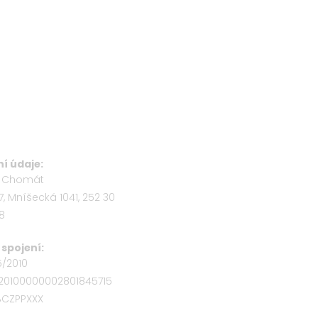
í údaje:
b Chomát
7, Mníšecká 1041, 252 30
58
spojení:
5/2010
320100000002801845715
OBCZPPXXX