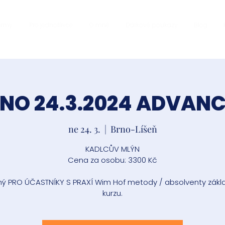
firmy
Pro jednotlivce
O mně
Dárkové poukazy
Blog
NO 24.3.2024 ADVAN
ne 24. 3.
  |  
Brno-Líšeň
KADLCŮV MLÝN
Cena za osobu: 3300 Kč
ý PRO ÚČASTNÍKY S PRAXÍ Wim Hof metody / absolventy zákl
kurzu.