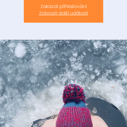
Zakázat přihlašování
Zobrazit další události