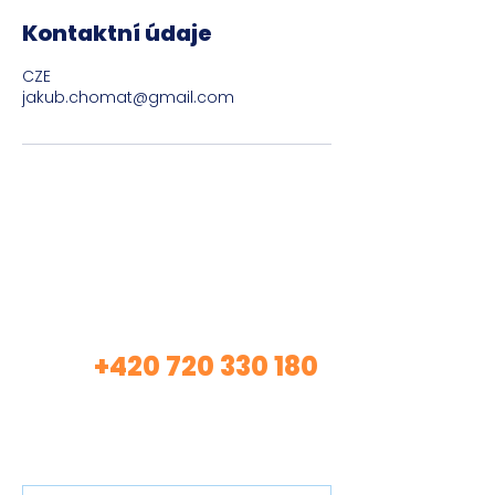
Kontaktní údaje
CZE
jakub.chomat@gmail.com
Máte zájem o mé
služby?
+420 720 330 180
Volej
(Asistentka Tereza)
nebo mi nech vzkaz…