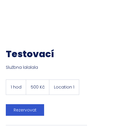
Jakub Chomát
Průvodce na cestě za spokojeností
Testovací
Službna lalalala
500
českých
1 hod
1
500 Kč
Location 1
korun
h
o
Rezervovat