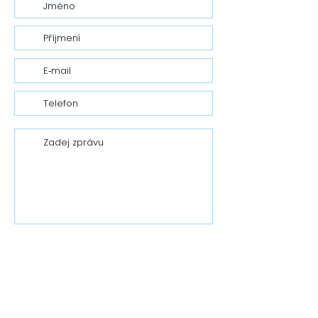
Odesláním zprávy souhlasíš se
zpracováním osobních údajů
Odeslat