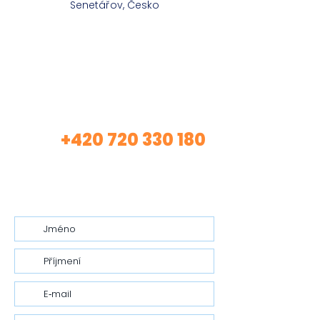
Senetářov, Česko
Máte zájem o mé
služby?
+420 720 330 180
Volej
(Asistentka Tereza)
nebo mi nech vzkaz…