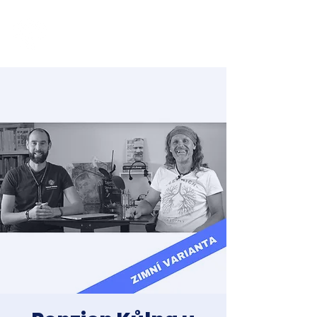
Jakub Chomát
Průvodce na cestě za spokojeností